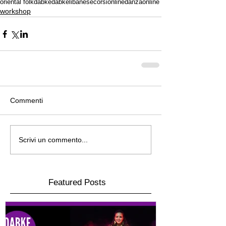
oriental folk
dabke
dabkelibanese
corsionline
danzaonline
workshop
Commenti
Scrivi un commento...
Featured Posts