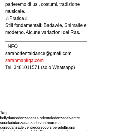
parleremo di usi, costumi, tradizione 
musicale.
☆Pratica☆
Stili fondamentali: Badawie, Shimalie e 
moderno. Alcune variazioni del Ras.
_______________________________
 INFO 
sarahorientaldance@gmail.com
sarahmahliqa.com
Tel. 3481011571 (solo Whatsapp)
Tag:
bellydance
danza
danza orientale
danzadelventre
scuoladidanza
danzadelventrearoma
corsodanzadelventre
corso
corsiperadulti
corsi