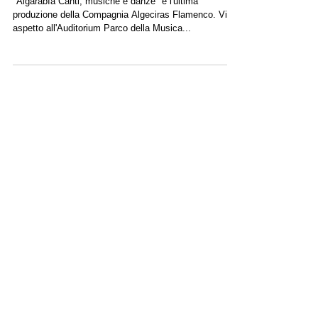
Musiche e Danze
"Algarabìa Canti, musiche e danze" è l'ultima
produzione della Compagnia Algeciras Flamenco. Vi
aspetto all'Auditorium Parco della Musica...
Featured News