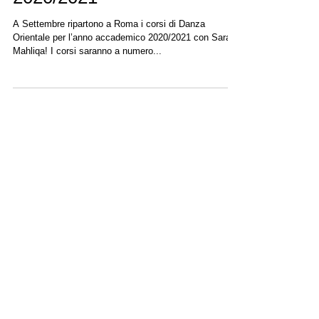
Corsi di Danza del Ventre
2020/2021
A Settembre ripartono a Roma i corsi di Danza
Orientale per l’anno accademico 2020/2021 con Sarah
Mahliqa! I corsi saranno a numero...
Featured News