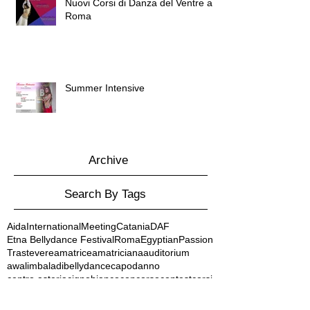
Nuovi Corsi di Danza del Ventre a
Roma
Summer Intensive
Archive
Search By Tags
AidaInternationalMeeting
Catania
DAF
Etna Bellydance Festival
RomaEgyptianPassion
Trastevere
amatrice
amatriciana
auditorium
awalim
baladi
bellydance
capodanno
centro asteria
cignobianco
concorso
contest
corsi
corsidanzadelventrearoma
corsionline
corsiperadulti
corso