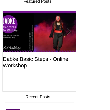
Featured Posts
Dabke Basic Steps - Online
Corsi di Danz
Workshop
2020/2021
Recent Posts