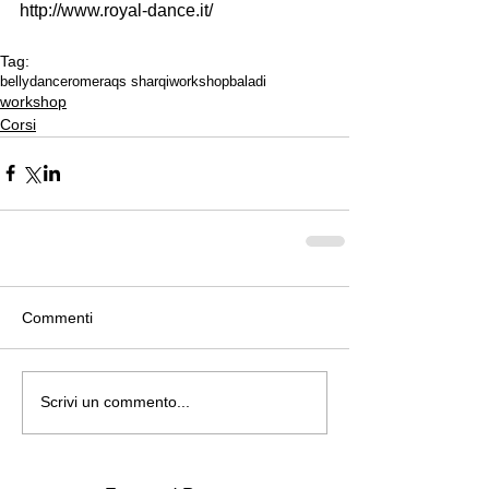
http://www.royal-dance.it/
Tag:
bellydance
rome
raqs sharqi
workshop
baladi
workshop
Corsi
Commenti
Scrivi un commento...