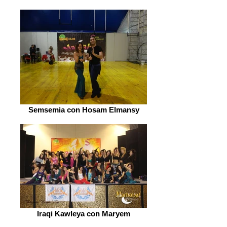
Semsemia con Hosam Elmansy
Iraqi Kawleya con Maryem